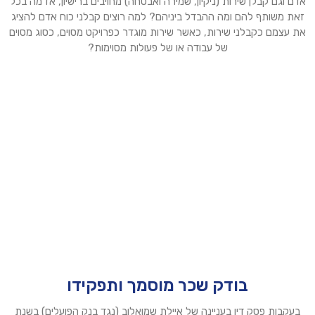
אדם וגם קבלן שירות (ניקיון, שמירה ואבטחה) מחויבים ברישיון, אז מה בכל
זאת משותף להם ומה ההבדל ביניהם? למה רוצים קבלני כוח אדם להציג
את עצמם כקבלני שירות, כאשר שירות מוגדר כפרויקט מסוים, כסוג מסוים
של עבודה או של פעולות מסוימות?
בודק שכר מוסמך ותפקידו
בעקבות פסק דין בעניינה של איילת שמואלוב (נגד בנק הפועלים) בשנת