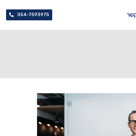
קשר
054-7593975