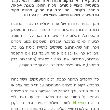
מעסיק אחד או במקום עבודה אחד ופוטר, זכאי לקבל
ממעסיקו פיצויי פיטורים. מכוח החוק, בשנת 1964,
הותקנו תקנות, והם, יחד עם החוק, מהווים מקור
נורמטיבי לתשלום וחישוב פיצויי פיטורין בעת הזו.
משך שנות עבודתו של עובד יכולים להצטבר סכומים
גבוהים לזכותו כתשלום פיצויי פיטורין. במידה והמעסיק
פושט רגל, תשלום פיצויי פיטורין מובטח על ידי המוסד
לביטוח לאומי כמבטח עובדים ומעסיקים מפני מקרים
אלה, תוך שהאחרונים משלמים פרמיית ביטוח בגין כך.
אם לא כך, אז בין אם פוטר העובד ובין אם התפטר
בנסיבות, המזכות אותו בפיצויי פיטורים (התפטרות בדין
מפוטר), תשלום פיצויי הפיטורים יהיה על ידי המעסיק.
כדי להקדים תרופה למכה, רבים המעסיקים, אשר בחרו
להפריש לקופות פיצויים המנוהלות על ידי קופות גמל או
קרנות פנסיה, וכך להקטין את השפעת תשלומי הפיצויים
בעתיד על החוסן הפיננסי שלהם. יחד עם זאת, לפי
הוראות
סעיף 14
לחוק, תשלום לקופת תגמולים, לקרן
פנסיה או לקרן כיוצא באלה, לא יבוא במקום פיצויי פיטורים