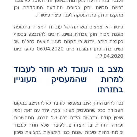
לעובד בגין הודעה מוקדמת. באופן זה, העובד לא צובר
זכויות תלויות ותק בקופת ההודעה המוקדמת וכן
מתקצרת תקופת העסקה לעניין פיצויי פיטורין.
פיטורין או צמצום משרתה של עובדת המצויה בתקופה
מוגנת מכוח חוק עבודת נשים, חייבים להתבצע בכפוף
לקבלת היתר. יודגש כי תקנות לעניין הוצאה לחל"ת של
נשים בתקופתן המוגנת מיום 06.04.2020 פקעו ביום
17.04.2020.
מצב בו העובד לא חוזר לעבוד
למרות שהמעסיק מעוניין
בחזרתו
נכון להיום החוק איננו מאפשר לעובד לא להתייצב במקום
העבודה ככל שהמעסיק מעוניין בכך. יחד עם זאת וכפי
שצוין קודם, נדרשת מידה רבה של הבנה, התחשבות
ועזרה הדדית בין הצדדים. לעובד שלא חוזר לעבוד
יכולות להיות סיבות שונות כגון הימצאות בקבוצת סיכון